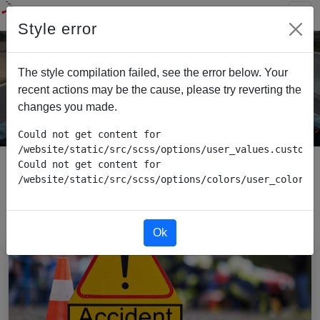
Style error
Conseils auto/moto
The style compilation failed, see the error below. Your
recent actions may be the cause, please try reverting the
changes you made.
Could not get content for 
/website/static/src/scss/options/user_values.custom.w
Could not get content for 
/website/static/src/scss/options/colors/user_color_p
Conseils auto/moto
Ok